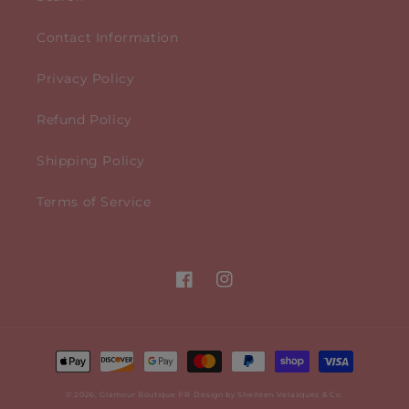
Contact Information
Privacy Policy
Refund Policy
Shipping Policy
Terms of Service
Facebook
Instagram
Payment
methods
© 2026,
Glamour Boutique PR
Design by Sheileen Velazquez & Co.