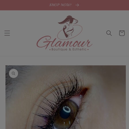
Skip to
SHOP NOW!
content
Cart
Skip to
product
information