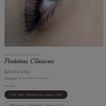
Open
media
GLAMOUR BOUTIQUE PR
1
Pestañas Clásicas
in
modal
Regular
$20.00 USD
price
Shipping
calculated at checkout.
Sesión
Full Set (Depósito para cita)
Retoque (Depósito para cita)